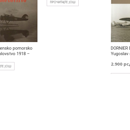
ПРОЧИТАЈТЕ ЈОШ
vensko pomorsko
DORNIER 
lovstvo 1918 –
Yugoslav 
2.900
рс
ЈТЕ ЈОШ
ДОДАЈ У