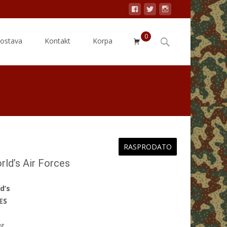
0
Search
dostava
Kontakt
Korpa
for:
RASPRODATO
ld’s Air Forces
d’s
ES
nt