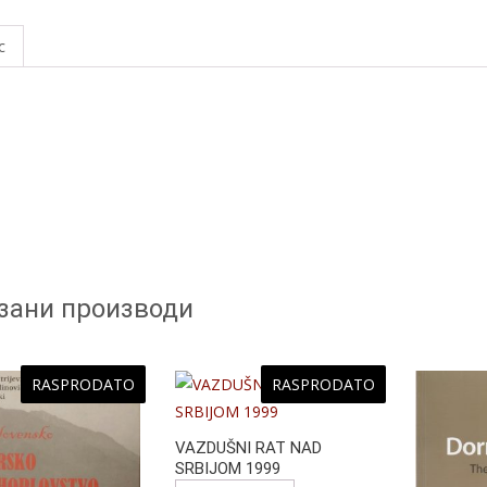
a
e
с
b
o
o
k
зани производи
RASPRODATO
RASPRODATO
VAZDUŠNI RAT NAD
SRBIJOM 1999