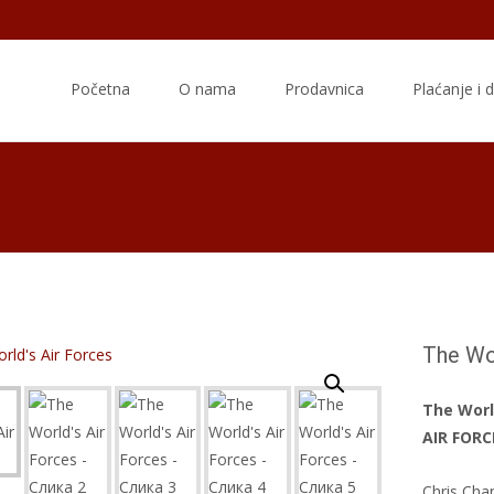
Skip
to
Početna
O nama
Prodavnica
Plaćanje i 
content
The Wor
The Worl
AIR FORC
Chris Cha