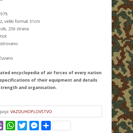
979.
z, veliki format 31cm
ezik, 256 strana
omot
ustrovano
očuvano
rated encyclopedia of air forces of every nation
 specifications of their equipment and details
 strength and organisation.
рија:
VAZDUHOPLOVSTVO
Vi
W
T
M
S