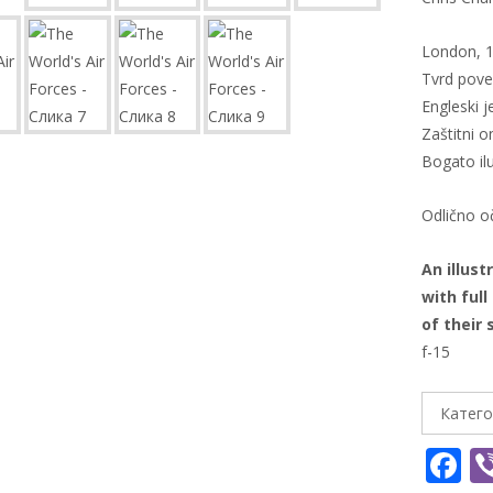
London, 1
Tvrd pove
Engleski j
Zaštitni 
Bogato il
Odlično 
An illust
with full
of their
f-15
Катего
F