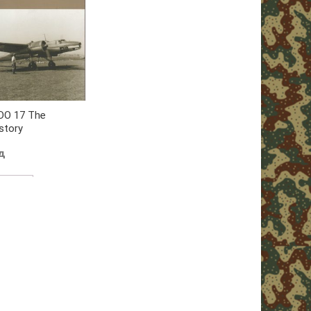
ПРОЧИТАЈТ
DO 17 The
story
д
 КОРПУ