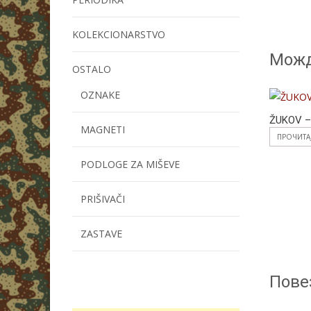
KOLEKCIONARSTVO
Можд
OSTALO
OZNAKE
ŽUKOV –
MAGNETI
ПРОЧИТА
PODLOGE ZA MIŠEVE
PRIŠIVAČI
ZASTAVE
Пове