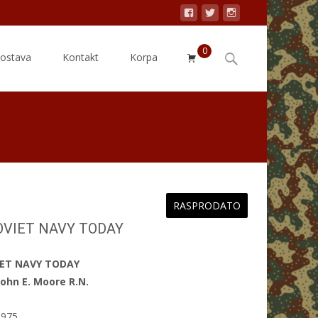
0
Search
dostava
Kontakt
Korpa
for:
RASPRODATO
OVIET NAVY TODAY
IET NAVY TODAY
John E. Moore R.N.
975.