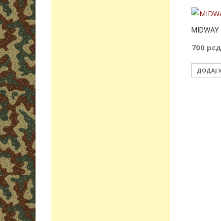
MIDWAY
700
рс
ДОДАЈ 