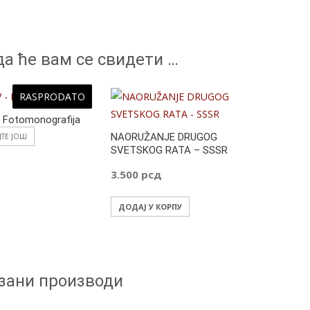
а ће вам се свидети …
RASPRODATO
 Fotomonografija
NAORUŽANJE DRUGOG
ЈТЕ ЈОШ
SVETSKOG RATA – SSSR
3.500
рсд
ДОДАЈ У КОРПУ
зани производи