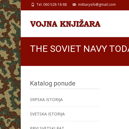
Tel: 060-528-18-88
militarysrb@gmail.com
THE SOVIET NAVY TOD
Katalog ponude
SRPSKA ISTORIJA
SVETSKA ISTORIJA
PRVI SVETSKI RAT