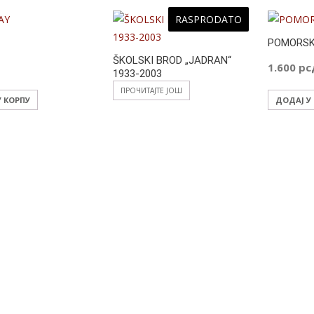
RASPRODATO
POMORSKI
ŠKOLSKI BROD „JADRAN“
д
1.600
рс
1933-2003
ПРОЧИТАЈТЕ ЈОШ
У КОРПУ
ДОДАЈ У