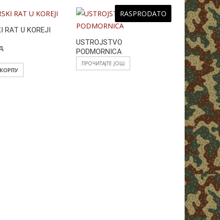
RASPRODATO
 RAT U KOREJI
THE GOOD
USTROJSTVO
ПРОЧИТАЈТ
д
PODMORNICA
ПРОЧИТАЈТЕ ЈОШ
 КОРПУ