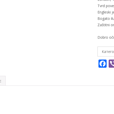
Tvrd pove
Engleski j
Bogato il
Zaštitni 
Dobro oču
Катего
F
a
e
с
b
o
o
k