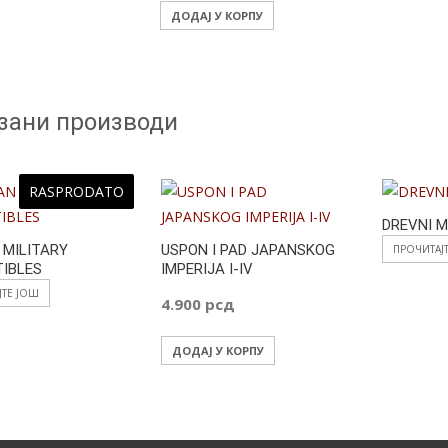
ДОДАЈ У КОРПУ
зани производи
RASPRODATO
DREVNI M
MILITARY
USPON I PAD JAPANSKOG
ПРОЧИТАЈ
IBLES
IMPERIJA I-IV
ЈТЕ ЈОШ
4.900
рсд
ДОДАЈ У КОРПУ