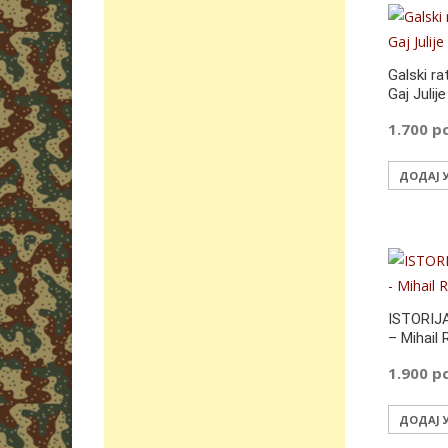
Galski ra
Gaj Juli
1.700
р
ДОДАЈ 
ISTORIJ
– Mihail
1.900
р
ДОДАЈ 