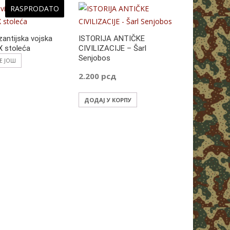
RASPRODATO
zantijska vojska
ISTORIJA ANTIČKE
X stoleća
CIVILIZACIJE – Šarl
Senjobos
ТЕ ЈОШ
2.200
рсд
ДОДАЈ У КОРПУ