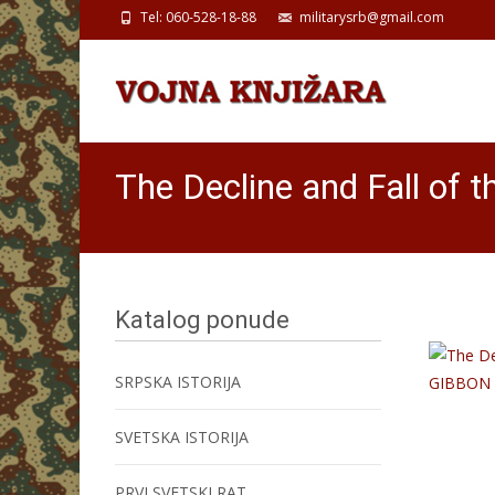
Tel: 060-528-18-88
militarysrb@gmail.com
The Decline and Fall o
Katalog ponude
SRPSKA ISTORIJA
SVETSKA ISTORIJA
PRVI SVETSKI RAT