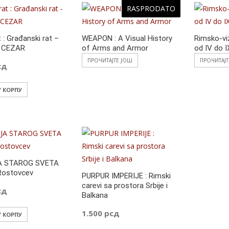
RASPRODATO
t : Građanski rat –
WEAPON : A Visual History
Rimsko-vi
je CEZAR
of Arms and Armor
od IV do I
ПРОЧИТАЈТЕ ЈОШ
ПРОЧИТАЈ
сд
У КОРПУ
A STAROG SVETA
 Rostovcev
PURPUR IMPERIJE : Rimski
carevi sa prostora Srbije i
сд
Balkana
1.500
рсд
У КОРПУ