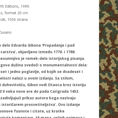
h Editions, 1999.
z, format 20 cm
ezik, 1056 strana
očuvano
o delo Edvarda Gibona ‘Propadanje i pad
arstva’, objavljeno između 1776. i 1788.
nesumnjivo je remek-delo istorijskog pisanja.
gova dužina svedoči o monumentalnosti dela:
et i jedno poglavlje, od kojih se dvadeset i
losti nalazi u ovom izdanju. Sa stilom,
 duhovitošću, Gibon vodi čitaoca kroz istoriju
d II veka nove ere do pada Carigrada 1453.
zadivljujući prikaz autora koga nazivaju
 istoričarem prosvetiteljstva’. Ovo izdanje
bonove fusnote i citate, uz kratke
vajuće komentare, 16 mapa, rečnik pojmova i