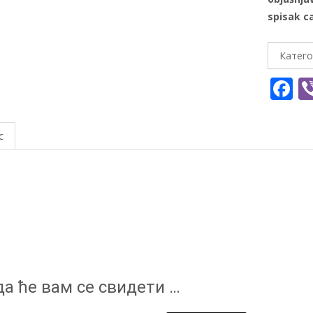
spisak c
Катего
F
a
e
с
b
o
o
k
а ће вам се свидети …