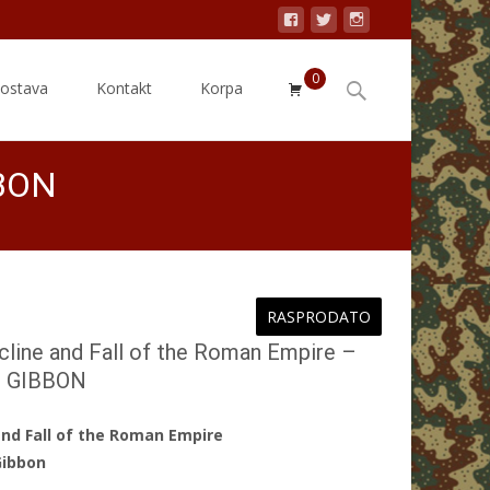
0
Search
dostava
Kontakt
Korpa
for:
BBON
RASPRODATO
cline and Fall of the Roman Empire –
d GIBBON
and Fall of the Roman Empire
Gibbon