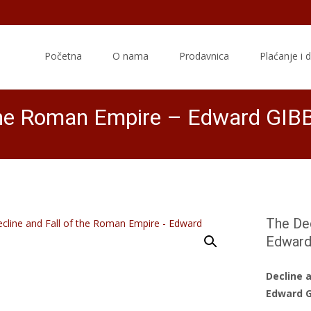
Skip
to
Početna
O nama
Prodavnica
Plaćanje i 
content
f the Roman Empire – Edward GI
The De
Edwar
Decline 
Edward 