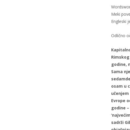
Wordswort
Meki pove
Engleski j
Odlično 
Kapitaln
Rimskog c
godine, 
Sama nje
sedamdes
osam u ce
učenjem i
Evrope o
godine – 
‘najvećim
sadrži Gi
objašnja