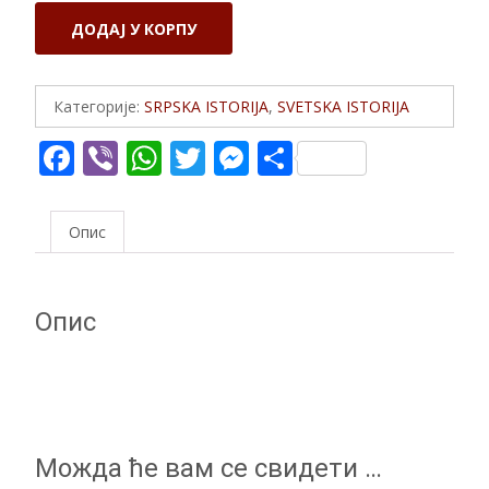
SRBI
ДОДАЈ У КОРПУ
-
RUSKI
VOJNI
Категорије:
SRPSKA ISTORIJA
,
SVETSKA ISTORIJA
ZAPOVEDNICI
F
Vi
W
T
M
S
количина
ac
b
h
w
e
h
e
er
at
itt
ss
ar
Опис
b
s
er
e
e
o
A
n
Опис
o
p
g
k
p
er
Можда ће вам се свидети …