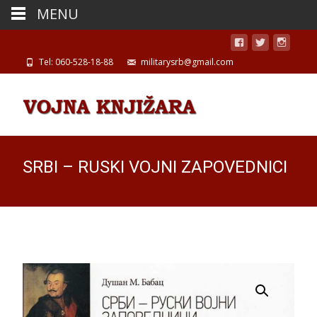
MENU
Tel: 060-528-18-88
militarysrb@gmail.com
SRBI – RUSKI VOJNI ZAPOVEDNICI