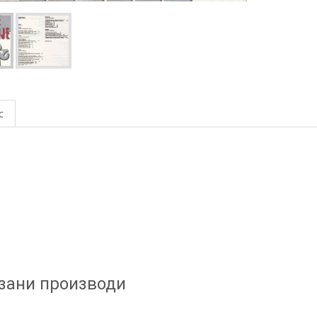
o
o
k
с
зани производи