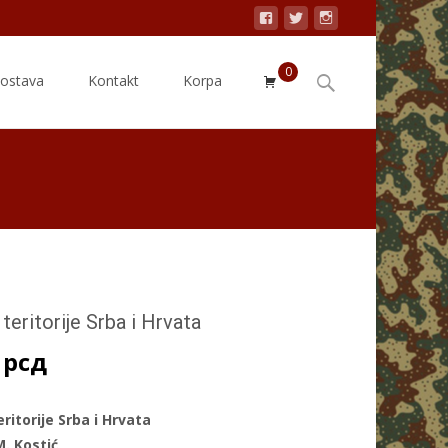
0
Search
dostava
Kontakt
Korpa
for:
teritorije Srba i Hrvata
0
рсд
ritorije Srba i Hrvata
M. Kostić