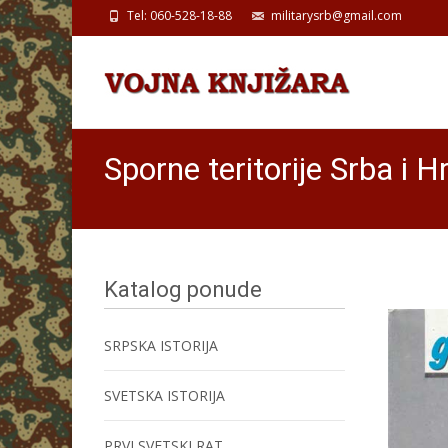
Tel: 060-528-18-88
militarysrb@gmail.com
Sporne teritorije Srba i H
Katalog ponude
SRPSKA ISTORIJA
SVETSKA ISTORIJA
PRVI SVETSKI RAT