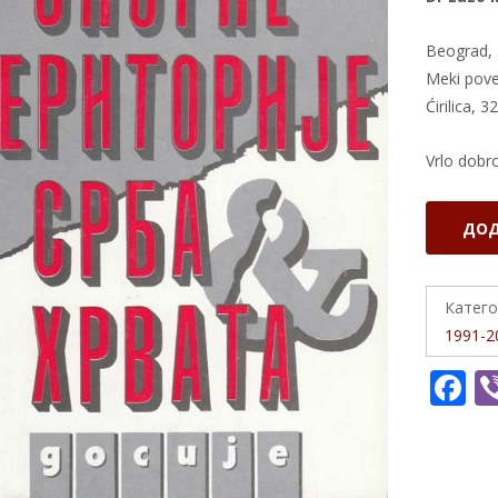
Beograd, 
Meki pove
Ćirilica, 3
Vrlo dobr
Sporne
ДОД
teritorije
Srba
i
Катего
Hrvata
1991-2
количина
F
a
e
b