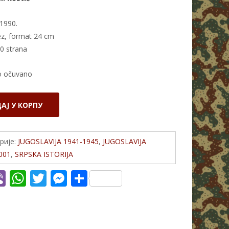
1990.
z, format 24 cm
20 strana
o očuvano
АЈ У КОРПУ
рије:
JUGOSLAVIJA 1941-1945
,
JUGOSLAVIJA
001
,
SRPSKA ISTORIJA
Vi
W
T
M
S
c
b
h
w
e
h
er
at
itt
ss
ar
s
er
e
e