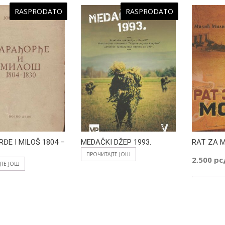
RASPRODATO
RASPRODATO
ĐE I MILOŠ 1804 –
MEDAČKI DŽEP 1993.
RAT ZA M
ПРОЧИТАЈТЕ ЈОШ
2.500
рс
ЈТЕ ЈОШ
ДОДАЈ У