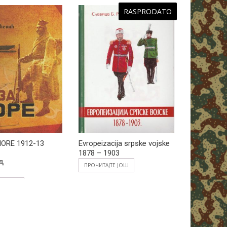
RASPRODATO
ORE 1912-13
Evropeizacija srpske vojske
LETOPIS G
1878 – 1903
2000
д
ПРОЧИТАЈТЕ ЈОШ
ПРОЧИТАЈТ
 КОРПУ