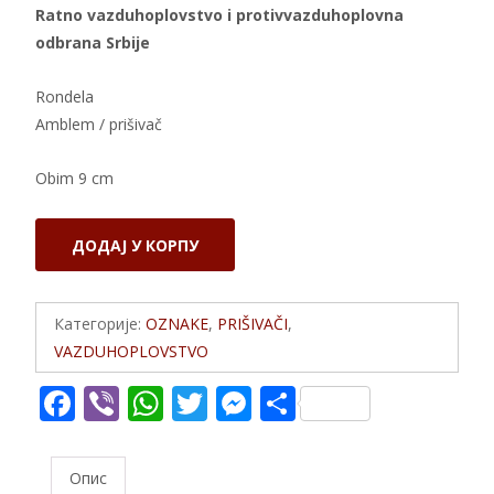
Ratno vazduhoplovstvo i protivvazduhoplovna
odbrana Srbije
Rondela
Amblem / prišivač
Obim 9 cm
Rondela
ДОДАЈ У КОРПУ
ratnog
vazduhoplovstva
Srbije
Категорије:
OZNAKE
,
PRIŠIVAČI
,
количина
VAZDUHOPLOVSTVO
F
Vi
W
T
M
S
ac
b
h
w
e
h
e
er
at
itt
ss
ar
Опис