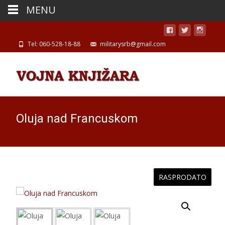
MENU
Tel: 060-528-18-88
militarysrb@gmail.com
Oluja nad Francuskom
RASPRODATO