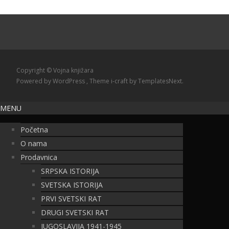
Copyright © Vojna knjižara
Powered by WordPress
, Theme
i-craft
by TemplatesNext.
MENU
Početna
O nama
Prodavnica
SRPSKA ISTORIJA
SVETSKA ISTORIJA
PRVI SVETSKI RAT
DRUGI SVETSKI RAT
JUGOSLAVIJA 1941-1945