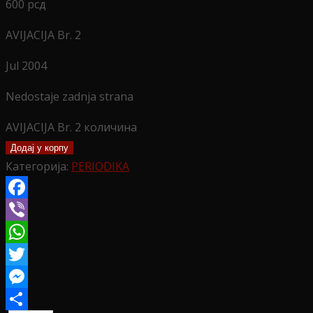
600
рсд
AVIJACIJA Br. 2
Jul 2004
Nedostaje zadnja strana
AVIJACIJA Br. 2 количина
Додај у корпу
Категорија:
PERIODIKA
Facebook
Viber
WhatsApp
Twitter
Messenger