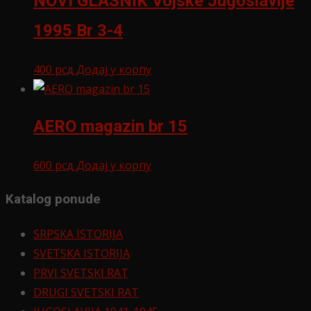
NOVI GLASNIK Vojske Jugoslavije
1995 Br 3-4
400
рсд
Додај у корпу
AERO magazin br 15
600
рсд
Додај у корпу
Katalog ponude
SRPSKA ISTORIJA
SVETSKA ISTORIJA
PRVI SVETSKI RAT
DRUGI SVETSKI RAT