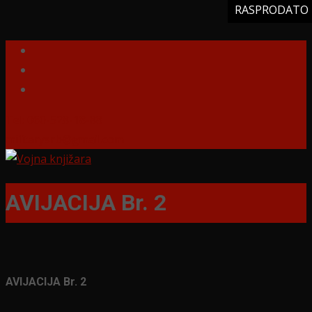
RASPRODATO
RASPRODATO
RASPRODATO
RASPRODATO
RASPRODATO
Tel: 060-528-18-88
militarysrb@gmail.com
AVIJACIJA Br. 2
AVIJACIJA Br. 2