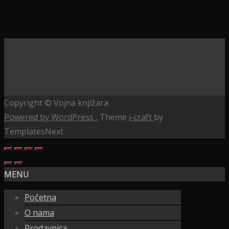
Copyright © Vojna knjižara
Powered by WordPress
, Theme
i-craft
by
TemplatesNext.
MENU
Početna
O nama
Prodavnica