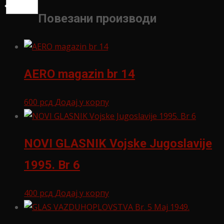
Share
Повезани производи
AERO magazin br 14
600
рсд
Додај у корпу
NOVI GLASNIK Vojske Jugoslavije
1995. Br 6
400
рсд
Додај у корпу