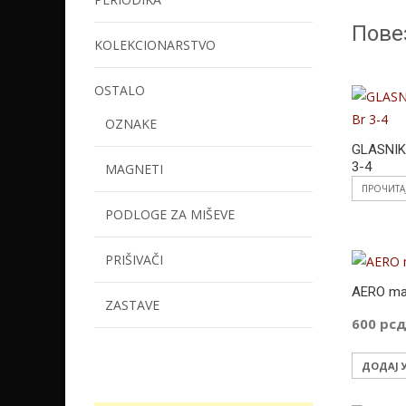
Пове
KOLEKCIONARSTVO
OSTALO
OZNAKE
GLASNIK 
3-4
MAGNETI
ПРОЧИТА
PODLOGE ZA MIŠEVE
PRIŠIVAČI
AERO mag
ZASTAVE
600
рс
ДОДАЈ 