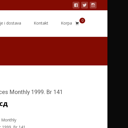
0
Search
je i dostava
Kontakt
Korpa
for:
ces Monthly 1999. Br 141
сд
s Monthly
 1999. Br 141