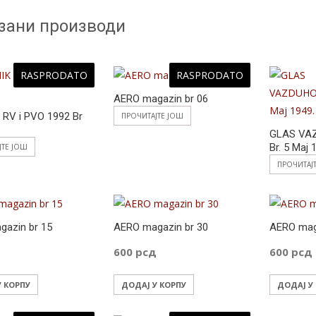
зани производи
RASPRODATO
RASPRODATO
AERO magazin br 06
RV i PVO 1992 Br
ПРОЧИТАЈТЕ ЈОШ
GLAS VA
Br. 5 Maj 
ЈТЕ ЈОШ
ПРОЧИТАЈ
azin br 15
AERO magazin br 30
AERO mag
д
600
рсд
600
рсд
У КОРПУ
ДОДАЈ У КОРПУ
ДОДАЈ У