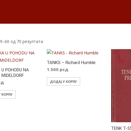
9–60 од 70 резултата
TANKS – Richard Humble
1.500
рсд
 U POHODU NA
– MIDELDORF
сд
ДОДАЈ У КОРПУ
У КОРПУ
TENK T-55