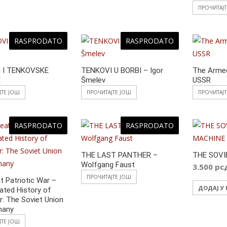
ПРОЧИТАЈ
RASPRODATO
RASPRODATO
 I TENKOVSKE
TENKOVI U BORBI – Igor
The Armed
E
Šmelev
USSR
ЈТЕ ЈОШ
ПРОЧИТАЈТЕ ЈОШ
ПРОЧИТАЈ
RASPRODATO
RASPRODATO
THE LAST PANTHER –
THE SOV
Wolfgang Faust
3.500
рс
ПРОЧИТАЈТЕ ЈОШ
t Patriotic War –
ДОДАЈ У
rated History of
r: The Soviet Union
many
ЈТЕ ЈОШ