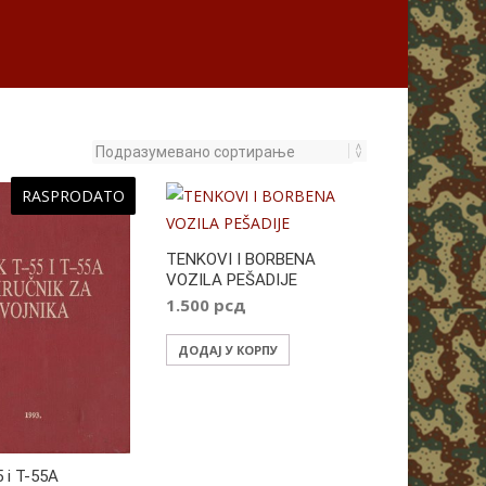
RASPRODATO
TENKOVI I BORBENA
VOZILA PEŠADIJE
1.500
рсд
ДОДАЈ У КОРПУ
 i T-55A