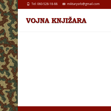
Tel: 060-528-18-88
militarysrb@gmail.com