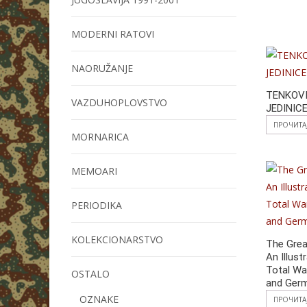
MODERNI RATOVI
NAORUŽANJE
TENKOVI
VAZDUHOPLOVSTVO
JEDINIC
ПРОЧИТА
MORNARICA
MEMOARI
PERIODIKA
KOLEKCIONARSTVO
The Grea
An Illust
Total Wa
OSTALO
and Ger
OZNAKE
ПРОЧИТА