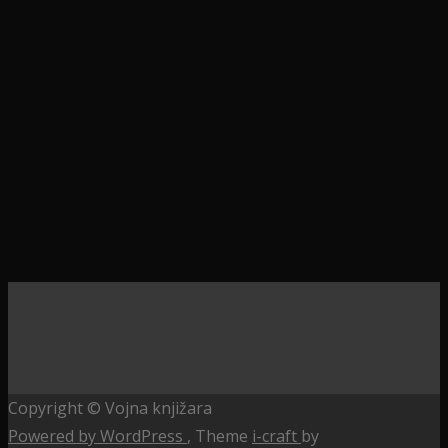
Copyright © Vojna knjižara
Powered by WordPress
, Theme
i-craft
by