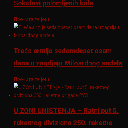
Sokolovi polomljenih krila
Прочитајте још
Treća armija sedamdeset osam
dana u zagrljaju Milosrdnog anđela
Прочитајте још
U ZONI UNIŠTENJA – Ratni put 5.
raketnog diviziona 250. raketne