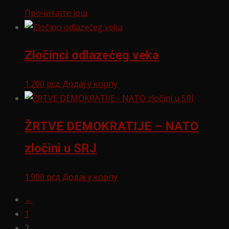
Прочитајте још
Zločinci odlazećeg veka
1.200
рсд
Додај у корпу
ŽRTVE DEMOKRATIJE – NATO
zločini u SRJ
1.900
рсд
Додај у корпу
←
1
2