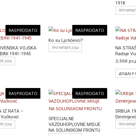
1918
ПРОЧИТАЈ
RASPRODATO
RASPRODATO
Ko su Ljotićevci?
OVENSKA VOJSKA
NA STRA
ПРОЧИТАЈТЕ ЈОШ
BINI 1941-1945
Radoje Vu
2.500
рс
ЈТЕ ЈОШ
ДОДАЈ У
RASPRODATO
RASPRODATO
 IZ RATA –
SRBIJA 19
 Vučković
Dimitrijevi
SPECIJALNE
VAZDUHOPLOVNE MISIJE
ЈТЕ ЈОШ
ПРОЧИТАЈ
NA SOLUNSKOM FRONTU