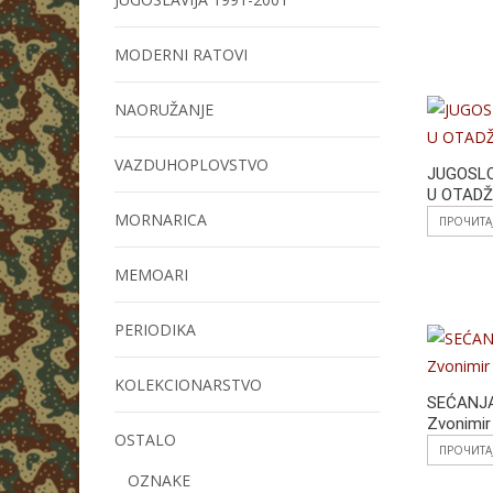
MODERNI RATOVI
NAORUŽANJE
VAZDUHOPLOVSTVO
JUGOSL
U OTADŽ
MORNARICA
ПРОЧИТА
MEMOARI
PERIODIKA
KOLEKCIONARSTVO
SEĆANJA
Zvonimir
OSTALO
ПРОЧИТА
OZNAKE