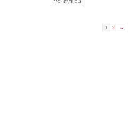
ПРОЧИТАЈТЕ ЈОШ
1
2
→