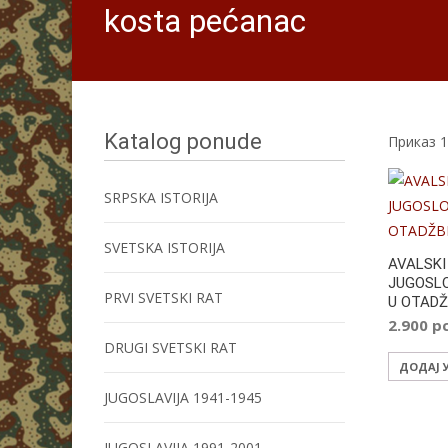
kosta pećanac
Katalog ponude
Приказ 1
SRPSKA ISTORIJA
SVETSKA ISTORIJA
AVALSKI
JUGOSL
PRVI SVETSKI RAT
U OTADŽ
2.900
р
DRUGI SVETSKI RAT
ДОДАЈ 
JUGOSLAVIJA 1941-1945
JUGOSLAVIJA 1991-2001