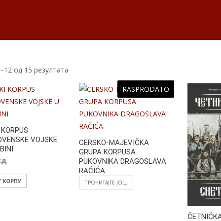
–12 од 15 резултата
RASPRODATO
 KORPUS
OVENSKE VOJSKE
CERSKO-MAJEVIČKA
BINI
GRUPA KORPUSA
сд
PUKOVNIKA DRAGOSLAVA
RAČIĆA
У КОРПУ
ПРОЧИТАЈТЕ ЈОШ
ČETNIČKA