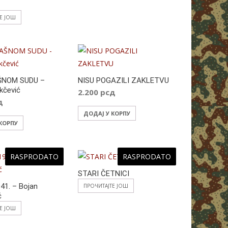
ТЕ ЈОШ
ŠNOM SUDU –
NISU POGAZILI ZAKLETVU
kčević
2.200
рсд
д
ДОДАЈ У КОРПУ
 КОРПУ
RASPRODATO
RASPRODATO
STARI ČETNICI
41. – Bojan
ПРОЧИТАЈТЕ ЈОШ
ć
ТЕ ЈОШ