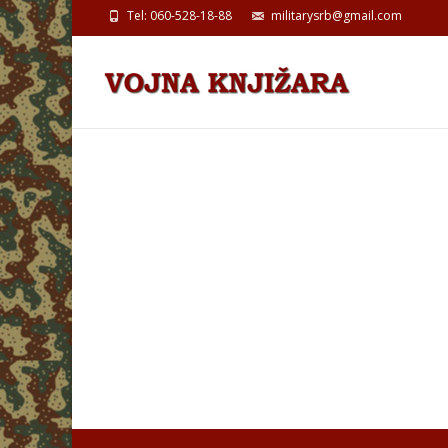
Tel: 060-528-18-88
militarysrb@gmail.com