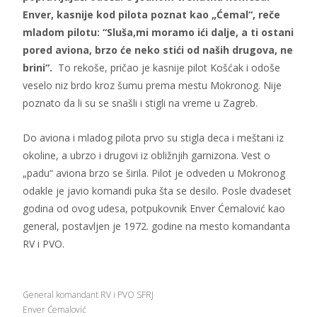
Enver, kasnije kod pilota poznat kao „Ćemal“, reče
mladom pilotu: “Sluša,mi moramo ići dalje, a ti ostani
pored aviona, brzo će neko stići od naših drugova, ne
brini“.
To rekoše, pričao je kasnije pilot Košćak i odoše
veselo niz brdo kroz šumu prema mestu Mokronog. Nije
poznato da li su se snašli i stigli na vreme u Zagreb.
Do aviona i mladog pilota prvo su stigla deca i meštani iz
okoline, a ubrzo i drugovi iz obližnjih garnizona. Vest o
„padu“ aviona brzo se širila. Pilot je odveden u Mokronog
odakle je javio komandi puka šta se desilo. Posle dvadeset
godina od ovog udesa, potpukovnik Enver Ćemalović kao
general, postavljen je 1972. godine na mesto komandanta
RV i PVO.
General komandant RV i PVO SFRJ
Enver Ćemalović