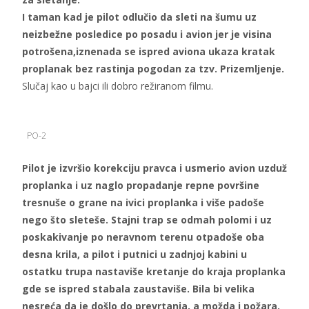
I taman kad je pilot odlučio da sleti na šumu uz
neizbežne posledice po posadu i avion jer je visina
potrošena,iznenada se ispred aviona ukaza kratak
proplanak bez rastinja pogodan za tzv. Prizemljenje.
Slučaj kao u bajci ili dobro režiranom filmu.
PO-2
Pilot je izvršio korekciju pravca i usmerio avion uzduž
proplanka i uz naglo propadanje repne površine
tresnuše o grane na ivici proplanka i više padoše
nego što sleteše. Stajni trap se odmah polomi i uz
poskakivanje po neravnom terenu otpadoše oba
desna krila, a pilot i putnici u zadnjoj kabini u
ostatku trupa nastaviše kretanje do kraja proplanka
gde se ispred stabala zaustaviše. Bila bi velika
nesreća da je došlo do prevrtanja, a možda i požara.