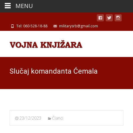
MENU
Tel: 060-528-18-88
militarysrb@gmail.com
Slučaj komandanta Ćemala
23/12/2023
Članci