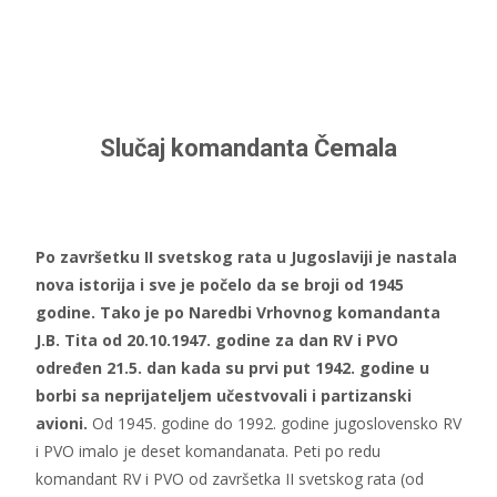
Slučaj komandanta Čemala
Po završetku II svetskog rata u Jugoslaviji je nastala
nova istorija i sve je počelo da se broji od 1945
godine. Tako je po Naredbi Vrhovnog komandanta
J.B. Tita od 20.10.1947. godine za dan RV i PVO
određen 21.5. dan kada su prvi put 1942. godine u
borbi sa neprijateljem učestvovali i partizanski
avioni.
Od 1945. godine do 1992. godine jugoslovensko RV
i PVO imalo je deset komandanata. Peti po redu
komandant RV i PVO od završetka II svetskog rata (od