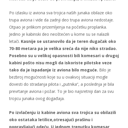
Po izlasku iz aviona sva trojica naših junaka obilaze oko
trupa aviona i vide da zadnji deo trupa aviona nedostaje.
Otpao je prilikom prizemljenja na početku proplanka.
Jedino je kabinski deo neoštećen u kome su se nalazili
letači.
Kasnije se ustanovilo da je teren dugačak oko
70-80 metara pa je velika sreća da nije niko stradao.
Posebno su u velikoj opasnosti bili komesari u drugoj
kabini pošto nisu mogli da iskoriste pilotske veze
tako da je ispadanje iz aviona bilo moguće.
Bilo je
bezbroj mogućnosti koje su u ovakvoj situaciji mogle
dovesti do stradanja pilota i „putnika“, a poslednja je bila
prevrtanje aviona i požar. To je bio najsretniji dan za svu
trojicu junaka ovog događaja.
Po izvlačenju iz kabine aviona sva trojica su obilazili
oko ostataka letilice,otresajući prašinu i
popravljajući odeću. U jednom trenutku komesar