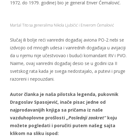
1972. do 1979. godine) bio je general Enver Ćemalović.
Maršal Tito sa generalima Nikola Ljubičić i Enverom Ćemalović
Slučaj ili bolje reći vanredni događaj aviona PO-2 nebi se
izdvojio od mnogih udesa i vanrednih događaja u avijaciji
da u njemu nije učestvovao i budući komandant RV i PVO.
Naime, ovaj vanredni događaj desio se u godini iza II
svetskog rata kada je svega nedostajalo, a putevi i pruge
razoreni i nepouzdani.
Autor članka je naša pilotska legenda, pukovnik
Dragoslav Spasojević, inače pisac jedne od
najprodavanijih knjiga sa pričama iz naše
vazduhoplovne prošlosti
„Poslednji zaokret“
koju
možete pogledati i poručiti putem našeg sajta
klikom na sliku ispod: