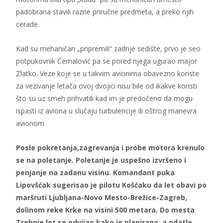
padobrana stavili razne priručne predmeta, a preko njih
cerade.
Kad su mehaničari „pripremili“ zadnje sedište, prvo je seo
potpukovnik Ćemalović pa se pored njega ugurao major
Zlatko. Veze koje se u takvim avionima obavezno koriste
za vezivanje letača ovoj dvojici nisu bile od ikakve koristi
što su uz smeh prihvatili kad im je predočeno da mogu
ispasti iz aviona u slučaju turbulencije ili oštrog manevra
avionom.
Posle pokretanja,zagrevanja i probe motora krenulo
se na poletanje. Poletanje je uspešno izvršeno i
penjanje na zadanu visinu. Komandant puka
Lipovšćak sugerisao je pilotu Košćaku da let obavi po
maršruti Ljubljana-Novo Mesto-Brežice-Zagreb,
dolinom reke Krke na visini 500 metara. Do mesta
Trebnje let se odvijao kako je planirano, a odatle,