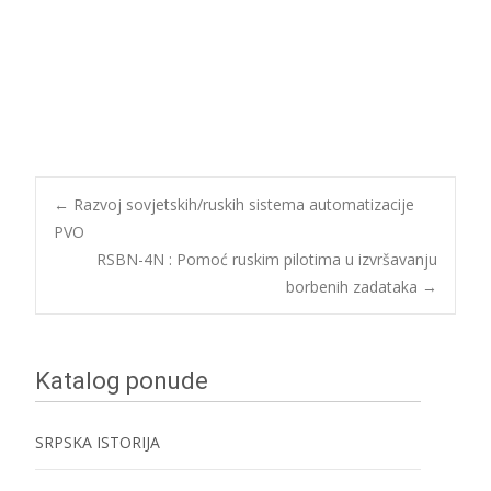
Post
←
Razvoj sovjetskih/ruskih sistema automatizacije
PVO
RSBN-4N : Pomoć ruskim pilotima u izvršavanju
navigation
borbenih zadataka
→
Katalog ponude
SRPSKA ISTORIJA