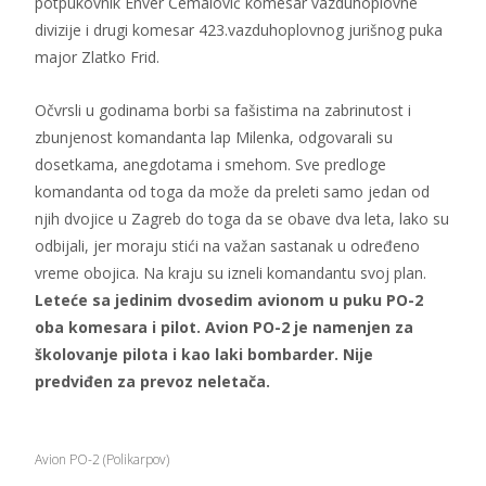
potpukovnik Enver Ćemalović komesar vazduhoplovne
divizije i drugi komesar 423.vazduhoplovnog jurišnog puka
major Zlatko Frid.
Očvrsli u godinama borbi sa fašistima na zabrinutost i
zbunjenost komandanta lap Milenka, odgovarali su
dosetkama, anegdotama i smehom. Sve predloge
komandanta od toga da može da preleti samo jedan od
njih dvojice u Zagreb do toga da se obave dva leta, lako su
odbijali, jer moraju stići na važan sastanak u određeno
vreme obojica. Na kraju su izneli komandantu svoj plan.
Leteće sa jedinim dvosedim avionom u puku PO-2
oba komesara i pilot. Avion PO-2 je namenjen za
školovanje pilota i kao laki bombarder. Nije
predviđen za prevoz neletača.
Avion PO-2 (Polikarpov)