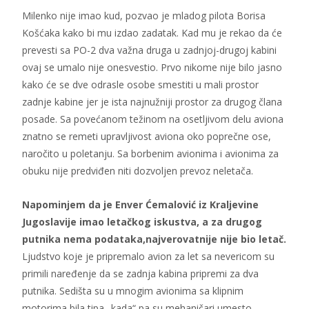
Milenko nije imao kud, pozvao je mladog pilota Borisa
Košćaka kako bi mu izdao zadatak. Kad mu je rekao da će
prevesti sa PO-2 dva važna druga u zadnjoj-drugoj kabini
ovaj se umalo nije onesvestio. Prvo nikome nije bilo jasno
kako će se dve odrasle osobe smestiti u mali prostor
zadnje kabine jer je ista najnužniji prostor za drugog člana
posade. Sa povećanom težinom na osetljivom delu aviona
znatno se remeti upravljivost aviona oko poprečne ose,
naročito u poletanju. Sa borbenim avionima i avionima za
obuku nije predviđen niti dozvoljen prevoz neletača.
Napominjem da je Enver Ćemalović iz Kraljevine
Jugoslavije imao letačkog iskustva, a za drugog
putnika nema podataka,najverovatnije nije bio letač.
Ljudstvo koje je pripremalo avion za let sa nevericom su
primili naređenje da se zadnja kabina pripremi za dva
putnika. Sedišta su u mnogim avionima sa klipnim
motorima bila tipa „kada“ pa su mehaničari umesto