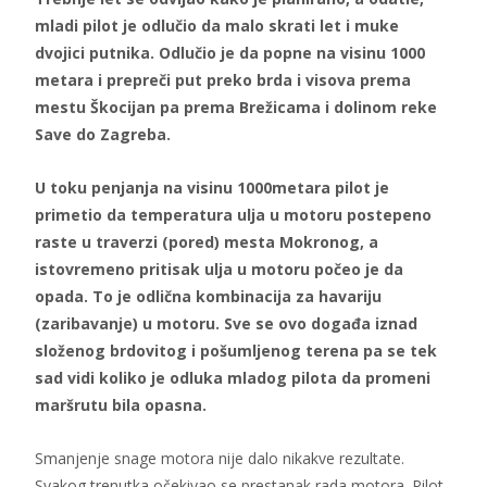
mladi pilot je odlučio da malo skrati let i muke
dvojici putnika. Odlučio je da popne na visinu 1000
metara i prepreči put preko brda i visova prema
mestu Škocijan pa prema Brežicama i dolinom reke
Save do Zagreba.
U toku penjanja na visinu 1000metara pilot je
primetio da temperatura ulja u motoru postepeno
raste u traverzi (pored) mesta Mokronog, a
istovremeno pritisak ulja u motoru počeo je da
opada. To je odlična kombinacija za havariju
(zaribavanje) u motoru. Sve se ovo događa iznad
složenog brdovitog i pošumljenog terena pa se tek
sad vidi koliko je odluka mladog pilota da promeni
maršrutu bila opasna.
Smanjenje snage motora nije dalo nikakve rezultate.
Svakog trenutka očekivao se prestanak rada motora. Pilot