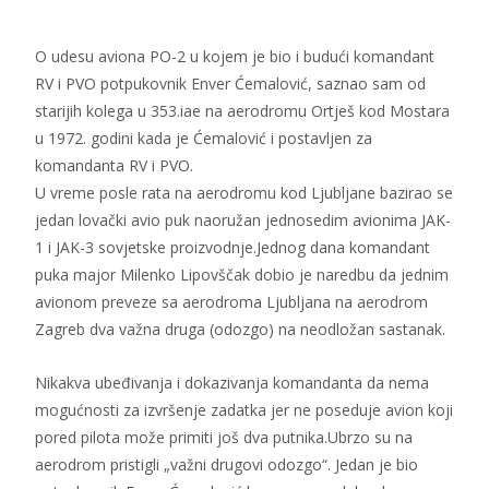
O udesu aviona PO-2 u kojem je bio i budući komandant
RV i PVO potpukovnik Enver Ćemalović, saznao sam od
starijih kolega u 353.iae na aerodromu Ortješ kod Mostara
u 1972. godini kada je Ćemalović i postavljen za
komandanta RV i PVO.
U vreme posle rata na aerodromu kod Ljubljane bazirao se
jedan lovački avio puk naoružan jednosedim avionima JAK-
1 i JAK-3 sovjetske proizvodnje.Jednog dana komandant
puka major Milenko Lipovščak dobio je naredbu da jednim
avionom preveze sa aerodroma Ljubljana na aerodrom
Zagreb dva važna druga (odozgo) na neodložan sastanak.
Nikakva ubeđivanja i dokazivanja komandanta da nema
mogućnosti za izvršenje zadatka jer ne poseduje avion koji
pored pilota može primiti još dva putnika.Ubrzo su na
aerodrom pristigli „važni drugovi odozgo“. Jedan je bio