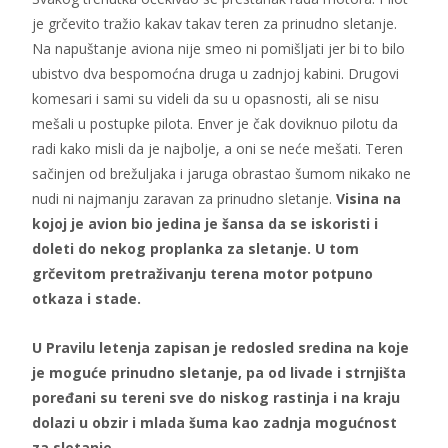
je grčevito tražio kakav takav teren za prinudno sletanje.
Na napuštanje aviona nije smeo ni pomišljati jer bi to bilo
ubistvo dva bespomoćna druga u zadnjoj kabini. Drugovi
komesari i sami su videli da su u opasnosti, ali se nisu
mešali u postupke pilota. Enver je čak doviknuo pilotu da
radi kako misli da je najbolje, a oni se neće mešati. Teren
sačinjen od brežuljaka i jaruga obrastao šumom nikako ne
nudi ni najmanju zaravan za prinudno sletanje.
Visina na
kojoj je avion bio jedina je šansa da se iskoristi i
doleti do nekog proplanka za sletanje. U tom
grčevitom pretraživanju terena motor potpuno
otkaza i stade.
U Pravilu letenja zapisan je redosled sredina na koje
je moguće prinudno sletanje, pa od livade i strnjišta
poređani su tereni sve do niskog rastinja i na kraju
dolazi u obzir i mlada šuma kao zadnja mogućnost
za sletanje.