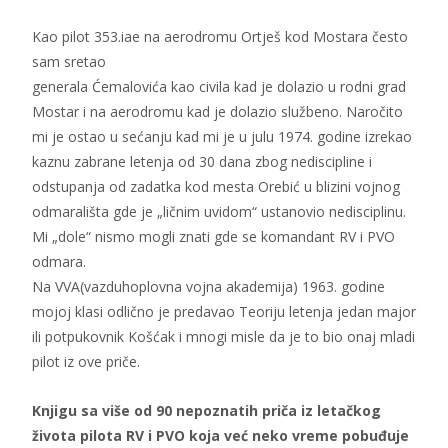
Kao pilot 353.iae na aerodromu Ortješ kod Mostara često
sam sretao
generala Ćemalovića kao civila kad je dolazio u rodni grad
Mostar i na aerodromu kad je dolazio službeno. Naročito
mi je ostao u sećanju kad mi je u julu 1974. godine izrekao
kaznu zabrane letenja od 30 dana zbog nediscipline i
odstupanja od zadatka kod mesta Orebić u blizini vojnog
odmarališta gde je „ličnim uvidom“ ustanovio nedisciplinu.
Mi „dole“ nismo mogli znati gde se komandant RV i PVO
odmara.
Na VVA(vazduhoplovna vojna akademija) 1963. godine
mojoj klasi odlično je predavao Teoriju letenja jedan major
ili potpukovnik Košćak i mnogi misle da je to bio onaj mladi
pilot iz ove priče.
Knjigu sa više od 90 nepoznatih priča iz letačkog
života pilota RV i PVO koja već neko vreme pobuđuje