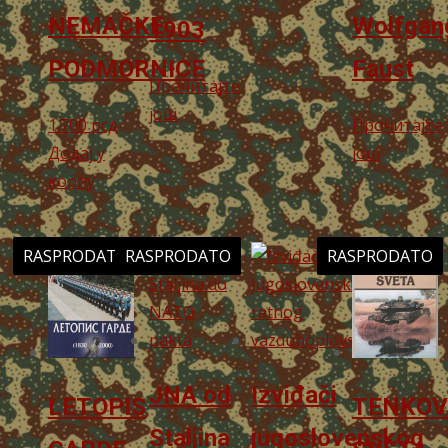
NEMAČKE
Wolfgan
1903
PODMORNICE
Faust
Прочитајте
још
1.700
рсд
Прочитајте
Додај у
још
корпу
RASPRODATO
RASPRODATO
RASPRODATO
JNA od
Izviđači
LETOPIS
TENKOV
Staljina
jugoslovenskog