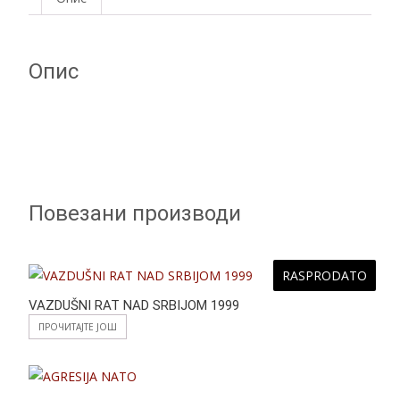
p
e
e
r
p
r
n
e
Опис
g
e
r
Повезани производи
RASPRODATO
VAZDUŠNI RAT NAD SRBIJOM 1999
ПРОЧИТАЈТЕ ЈОШ