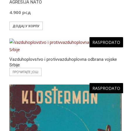
AGRESIJA NATO
4.900
рсд
ДОДАЈ У КОРПУ
RASPRODATO
Vazduhoplovstvo i protivvazduhoplovna odbrana vojske
Srbije
ПРОЧИТАЈТЕ ЈОШ
RASPRODATO