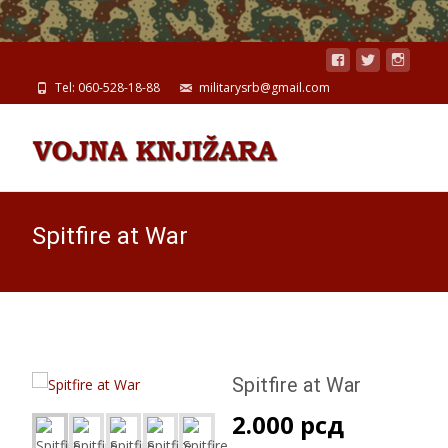
Tel: 060-528-18-88
militarysrb@gmail.com
Spitfire at War
Spitfire at War
2.000
рсд