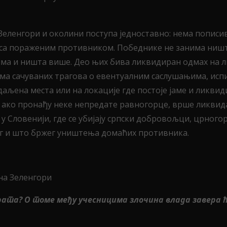
 Зеленгори и околини поступа једноставно: нема попис
ј са пораженим противником. Победнике не занима ништа
ма и ништа више. Део њих бива ликвидиран одмах на л
Нема сачуваних трагова о евентуалним саслушањима, исп
ена места или на локације где постоје јаме и ликвидир
и ако пронађу неке непредате равногорце, врше ликвид
 у Словенији, где се убијају српски добровољци, црног
ог и што бржег уништења домаћих противника.
 на Зеленгори
ког рата? О томе међу учесницима злочина влада завер