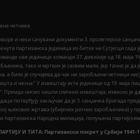
љене четнике
оре и неки сачувани документи 3. пролетерске санџачк
нута партизанска јединица из битке на Сутјесци сада ј
манде ове јединице команди 37. дивизије од 18. маја 19
љеника, тако и мртвих је сасвим мали, јер тачно је да 
, а било је случајева да чак ни заробљени четници нису
 ништа и незна.“ У извештају исте јединице од 19. маја 
. Премда нисмо нашли сличних извештаја, извесно је да 
даци потврђују закључак да је 3. санџачка бригада пре
број њихових жртава (убијених ратних заробљеника) у п
о и партизанска Народна милиција, попуњена партијским
ПАРТИЈУ И ТИТА: Партизански покрет у Србији 1941-