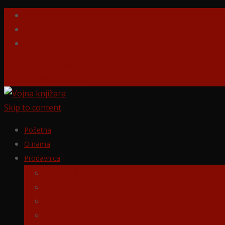
Tel: 060-528-18-88
militarysrb@gmail.com
Skip to content
Početna
O nama
Prodavnica
SRPSKA ISTORIJA
SVETSKA ISTORIJA
PRVI SVETSKI RAT
DRUGI SVETSKI RAT