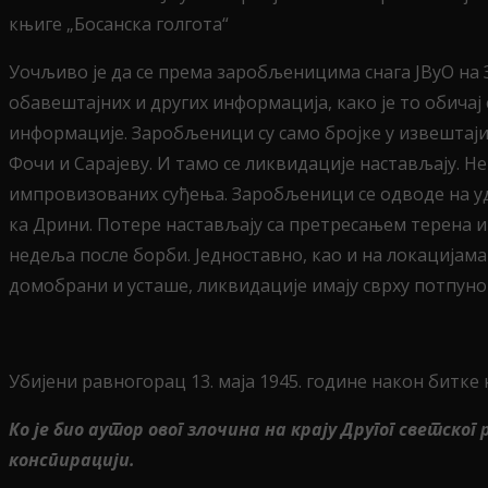
књиге „Босанска голгота“
Уочљиво је да се према заробљеницима снага ЈВуО на
обавештајних и других информација, како је то обича
информације. Заробљеници су само бројке у извештаји
Фочи и Сарајеву. И тамо се ликвидације настављају. 
импровизованих суђења. Заробљеници се одводе на удаљ
ка Дрини. Потере настављају са претресањем терена 
недеља после борби. Једноставно, као и на локацијама
домобрани и усташе, ликвидације имају сврху потпун
Убијени равногорац 13. маја 1945. године након битке
Ко је био аутор овог злочина на крају Другог светс
конспирацији.