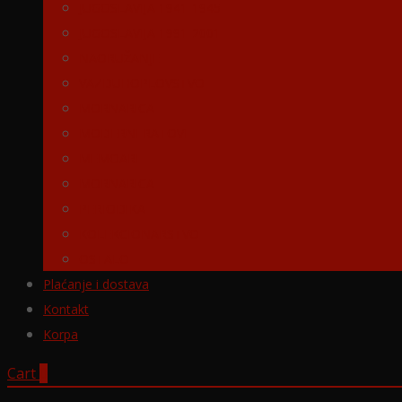
JUGOSLAVIJA 1941-1945
JUGOSLAVIJA 1991-2001
NAORUŽANJE
VAZDUHOPLOVSTVO
MORNARICA
MODERNI RATOVI
MEMOARI
MORNARICA
PERIODIKA
KOLEKCIONARSTVO
OSTALO
Plaćanje i dostava
Kontakt
Korpa
Cart
0