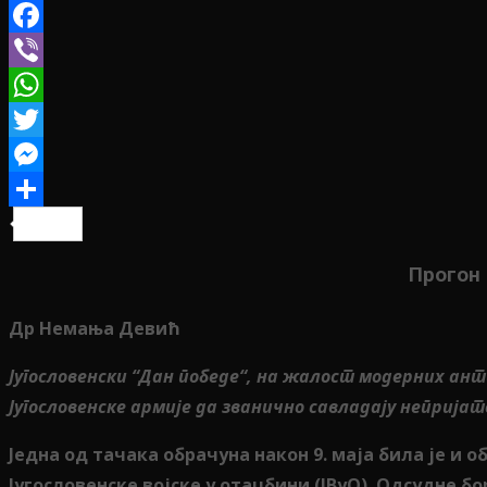
Facebook
Viber
WhatsApp
Twitter
Messenger
Share
Прогон 
Др Немања Девић
Југословенски “Дан победе“, на жалост модерних анти
Југословенске армије да званично савладају неприја
Једна од тачака обрачуна након 9. маја била је и 
Југословенске војске у отаџбини (ЈВуО). Одсудне бо