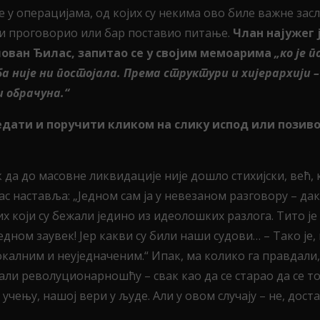
 у операцијама, од којих су некима ово биле важне засл
е и проговорио или бар поставио питање.
Члан најужег 
лован Ђилас, запитао се у својим мемоарима
„ко је 
ба није ни постојала. Према структури и хијерархији 
и обрачуна.“
ти и поручити кликом на слику испод или позивом н
к да до масовне ликвидације није дошло стихијски, већ,
с наставља: „Једном сам ја у невезаном разговору – дак
них који су бежали једино из идеолошких разлога. Тито ј
ном заувек! Јер какви су били наши судови… – Тако је, н
алним и неуједначеним.“ Ипак, ма колико га правдали, 
тали револуционарношћу – свак као да се старао да се то
учењу, нашој вери у људе. Али у овом случају – не, доста