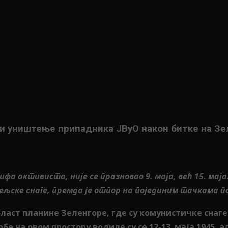
и уништење припадника ЈВуО након битке на З
фа активиста, није се празновао 9. маја, већ 15. мај
тељске снаге, премда је отпор на појединим тачкама п
област планине Зеленгоре, где су комунистичке снаг
рбе на овом простору водиле су се 12-13. маја 1945,