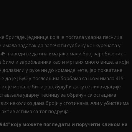
е бригаде, јединице која је постала ударна песница
е имала задатак да запечати судбину конкурената у
45. наводи се да она има јако мали број заробљених –
је било и заробљеника као и мртвих много више, а који
 долазили у руке ни до команде чете, јер похватане
пише да је ЈВуО у последњим борбама са њом имала 415
их је морало бити још, будући да су се ликвидације
дстављала ударну песницу за обрачун са остацима
рвих неколико дана броји у стотинама. Али у убиствима
 активистима са тог подручја.
1944“ коју можете погледати и поручити кликом на