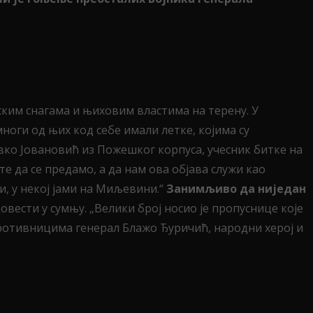
ским снагама и њиховим властима на терену. У
ноги од њих код себе имали летке, којима су
Ивко Јовановић из Пожешког корпуса, учесник битке на
те да се предамо, а да нам ова објава служи као
и, у некој јами на Миљевини.“
Занимљиво да ниједан
овести у сумњу. „Велики број носио је пропуснице које
противницима генерал Блажо Ђуричић, народни херој и