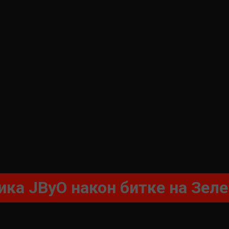
ка ЈВуО након битке на Зел