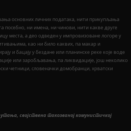
ивања основних личних података, нити прикупљања
 посебно, ни имена, ни чинови, нити какве друге
ицу места, а део одведен у импровизоване логоре у
итивањима, као ни било каквих, па макар и
ају и бацају у бездане или планинске реке које воде
ације или заробљавања, па ликвидације, још неколико
орски четници, словеначки домобранци, хрватски
а ћутања, својствена такозваној комунистичкој