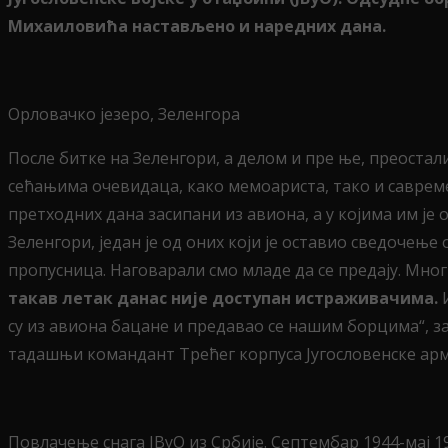
Михаиловића настављено и наредних дана.
Орловачко језеро, Зеленгора
После битке на Зеленгори, а делом и пре ње, преостал
сећањима очевидаца, како мемоариста, тако и савреме
претходних дана засипани из авиона, а у којима им је
Зеленгори, један је од оних који је оставио сведочење 
пропусница. Наговарали смо младе да се предају. Многи
такав летак данас није доступан истраживачима.
И
су из авиона бацане и предавао се нашим борцима“, з
тадашњи командант Трећег корпуса Југословенске арм
Повлачење снага ЈВуО из Србије. Септембар 1944-мај 1