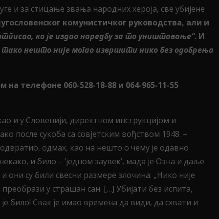
уге и за стицање звања народних хероја, све убијене
југословенског комунистичког руководства, али и
потписао, ко је издао наредбу за то уништавање“
. И
– тако нешто није могао извршити нико без одобрења
а телефоне 060-528-18-88 и 064-965-11-55
 као и у Словенији, директном инструкцијом и
ако после сукоба са совјетским вођством 1948. –
е одвратио, одмах, као на нешто о чему је одавно
екако, и било – ’једном заувек’, мада је Озна и даље
и они су били свесни размере злочина: „Нико није
 преобрази у страшан сан. […] Убијати без испита,
 је било! Свак је имао времена да види, да схвати и