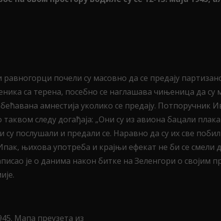
и равногорци почели су масовно да се предају партизан
ника са терена, посебно се наглашава чињеница да су м
 обећавана амнестија уколико се предају. Потпоручник 
о таквом следу догађаја: „Они су из авиона бацали плака
 су послушали и предали се. Наравно да су их све побил
пак, њихова употреба и крајњи ефекат не би се смели д
аписао је о данима након битке на Зеленгори о својим 
ије.
945. Мапа преузета из