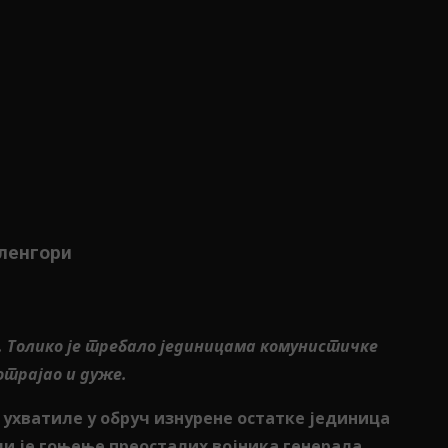
еленгори
а. Толико је требало јединицама комунистичке
отрајао и дуже.
е ухватиле у обруч изнурене остатке јединица
 али је гоњење преосталих војника генерала