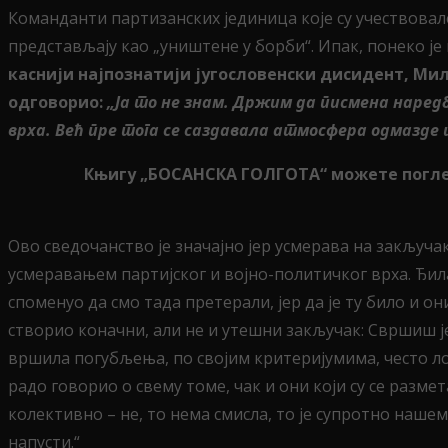
Команданти партизанских јединица које су учествовале
представљају као „уништене у борби“. Ипак, понеко ј
каснији најпознатији југословенски дисидент, Ми
одговорио:
„Ја то не знам. Држим да писмена наред
врха. Већ пре тога се саздавала атмосфера одмазде 
Књигу „БОСАНСКА ГОЛГОТА“ можете погледа
Oво сведочанство је значајно јер усмерава на закључа
усмеравањем партијског и војно-политичког врха. Ђила
споменуо да смо тада претерали, јер да је ту било и о
створио коначни, али не и утешни закључак: Свршиш јед
вршила погубљења, по својим критеријумима, често лок
радо говорио о свему томе, чак и они који су се разме
колективно – не, то нема смисла, то је супротно нашем 
напусти.“