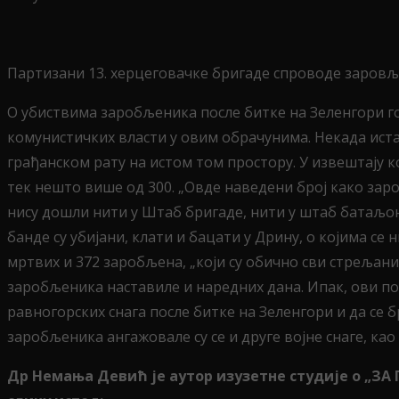
Партизани 13. херцеговачке бригаде спроводе заров
O убиствима заробљеника после битке на Зеленгори гов
комунистичких власти у овим обрачунима. Некада истак
грађанском рату на истом том простору. У извештају ко
тек нешто више од 300. „Овде наведени број како зароб
нису дошли нити у Штаб бригаде, нити у штаб батаљона
банде су убијани, клати и бацати у Дрину, о којима се
мртвих и 372 заробљена, „који су обично сви стрељани“
заробљеника наставиле и наредних дана. Ипак, ови по
равногорских снага после битке на Зеленгори и да се 
заробљеника ангажовале су се и друге војне снаге, ка
Др Немања Девић је аутор изузетне студије о „ЗА 