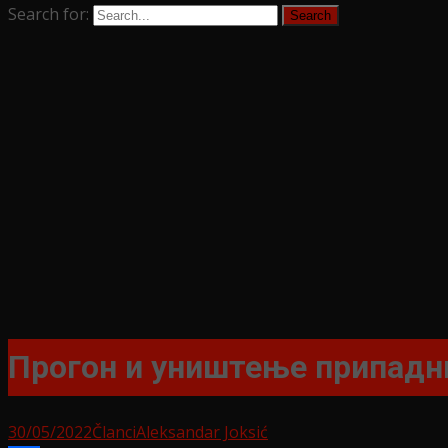
Search for:
Прогон и уништење припадни
30/05/2022
Članci
Aleksandar Joksić