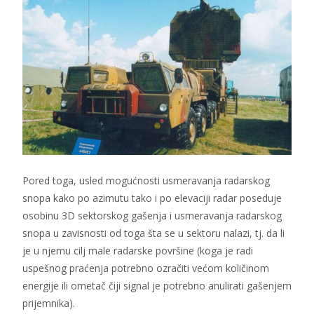
Pored toga, usled mogućnosti usmeravanja radarskog
snopa kako po azimutu tako i po elevaciji radar poseduje
osobinu 3D sektorskog gašenja i usmeravanja radarskog
snopa u zavisnosti od toga šta se u sektoru nalazi, tj. da li
je u njemu cilj male radarske površine (koga je radi
uspešnog praćenja potrebno ozračiti većom količinom
energije ili ometač čiji signal je potrebno anulirati gašenjem
prijemnika).