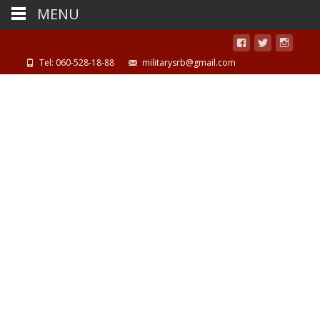
MENU
Tel: 060-528-18-88
militarysrb@gmail.com