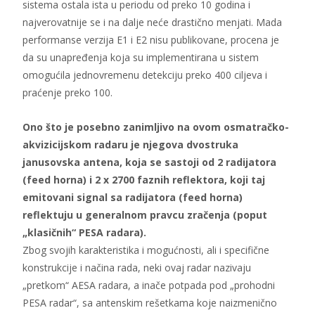
sistema ostala ista u periodu od preko 10 godina i
najverovatnije se i na dalje neće drastično menjati. Mada
performanse verzija E1 i E2 nisu publikovane, procena je
da su unapređenja koja su implementirana u sistem
omogućila jednovremenu detekciju preko 400 ciljeva i
praćenje preko 100.
Ono što je posebno zanimljivo na ovom osmatračko-
akvizicijskom radaru je njegova dvostruka
janusovska antena, koja se sastoji od 2 radijatora
(feed horna) i 2 x 2700 faznih reflektora, koji taj
emitovani signal sa radijatora (feed horna)
reflektuju u generalnom pravcu zračenja (poput
„klasičnih“ PESA radara).
Zbog svojih karakteristika i mogućnosti, ali i specifične
konstrukcije i načina rada, neki ovaj radar nazivaju
„pretkom“ AESA radara, a inače potpada pod „prohodni
PESA radar“, sa antenskim rešetkama koje naizmenično