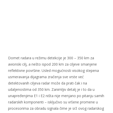
Domet radara u režimu detekcije je 300 – 350 km za
avionski cilj, a nešto ispod 200 km za ciljeve smanjene
reflektivne površine. Usled mogućnosti visokog stepena
usmeravanja dijagrama zračenja sve vrste već
detektovanih ciljeva radar može da prati čak i na
udaljenostima od 350 km. Zanimljiv detalj je i to da u
unapređenjima E1 i E2 ništa nije menjano po pitanju samih
radarskih komponenti – isključivo su vršene promene u
procesorima za obradu signala čime je srž ovog radarskog