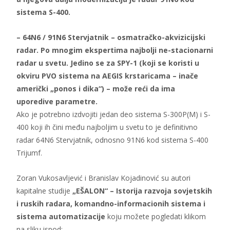
sistema S-400.
– 64N6 / 91N6 Stervjatnik – osmatračko-akvizicijski
radar. Po mnogim ekspertima najbolji ne-stacionarni
radar u svetu. Jedino se za SPY-1 (koji se koristi u
okviru PVO sistema na AEGIS krstaricama – inače
američki „ponos i dika“) – može reći da ima
uporedive parametre.
Ako je potrebno izdvojiti jedan deo sistema S-300P(M) i S-
400 koji ih čini među najboljim u svetu to je definitivno
radar 64N6 Stervjatnik, odnosno 91N6 kod sistema S-400
Trijumf.
Zoran Vukosavljević i Branislav Kojadinović su autori
kapitalne studije
„EŠALON“ – Istorija razvoja sovjetskih
i ruskih radara, komandno-informacionih sistema i
sistema automatizacije
koju možete pogledati klikom
na sliku ispod: