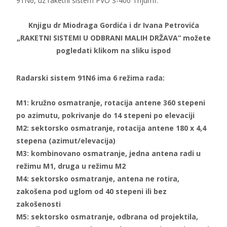
91N6, uz raketni sistem PVO S-400 Trijumf.
Knjigu dr Miodraga Gordića i dr Ivana Petrovića
„RAKETNI SISTEMI U ODBRANI MALIH DRŽAVA“ možete
pogledati klikom na sliku ispod
Radarski sistem 91N6 ima 6 režima rada:
M1: kružno osmatranje, rotacija antene 360 stepeni
po azimutu, pokrivanje do 14 stepeni po elevaciji
M2: sektorsko osmatranje, rotacija antene 180 x 4,4
stepena (azimut/elevacija)
M3: kombinovano osmatranje, jedna antena radi u
režimu M1, druga u režimu M2
M4: sektorsko osmatranje, antena ne rotira,
zakošena pod uglom od 40 stepeni ili bez
zakošenosti
M5: sektorsko osmatranje, odbrana od projektila,