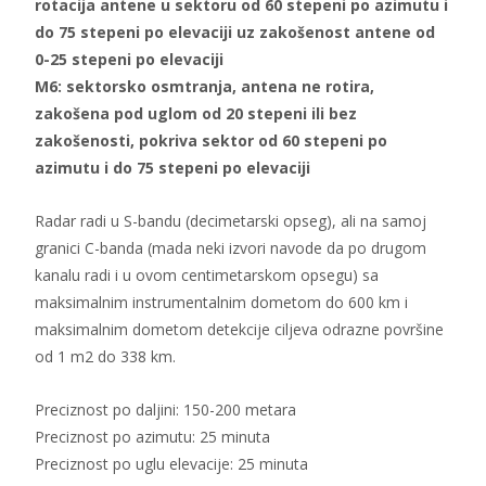
rotacija antene u sektoru od 60 stepeni po azimutu i
do 75 stepeni po elevaciji uz zakošenost antene od
0-25 stepeni po elevaciji
M6: sektorsko osmtranja, antena ne rotira,
zakošena pod uglom od 20 stepeni ili bez
zakošenosti, pokriva sektor od 60 stepeni po
azimutu i do 75 stepeni po elevaciji
Radar radi u S-bandu (decimetarski opseg), ali na samoj
granici C-banda (mada neki izvori navode da po drugom
kanalu radi i u ovom centimetarskom opsegu) sa
maksimalnim instrumentalnim dometom do 600 km i
maksimalnim dometom detekcije ciljeva odrazne površine
od 1 m2 do 338 km.
Preciznost po daljini: 150-200 metara
Preciznost po azimutu: 25 minuta
Preciznost po uglu elevacije: 25 minuta