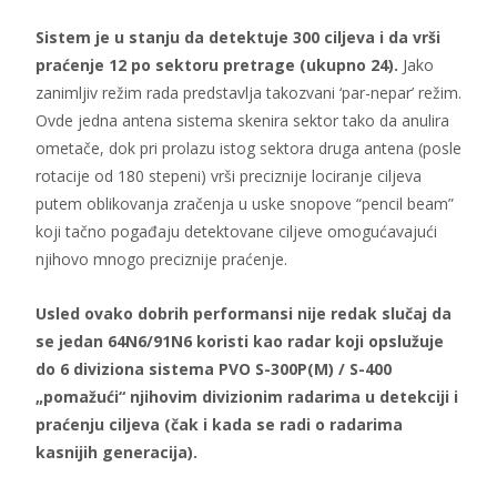
Sistem je u stanju da detektuje 300 ciljeva i da vrši
praćenje 12 po sektoru pretrage (ukupno 24).
Jako
zanimljiv režim rada predstavlja takozvani ‘par-nepar’ režim.
Ovde jedna antena sistema skenira sektor tako da anulira
ometače, dok pri prolazu istog sektora druga antena (posle
rotacije od 180 stepeni) vrši preciznije lociranje ciljeva
putem oblikovanja zračenja u uske snopove “pencil beam”
koji tačno pogađaju detektovane ciljeve omogućavajući
njihovo mnogo preciznije praćenje.
Usled ovako dobrih performansi nije redak slučaj da
se jedan 64N6/91N6 koristi kao radar koji opslužuje
do 6 diviziona sistema PVO S-300P(M) / S-400
„pomažući“ njihovim divizionim radarima u detekciji i
praćenju ciljeva (čak i kada se radi o radarima
kasnijih generacija).