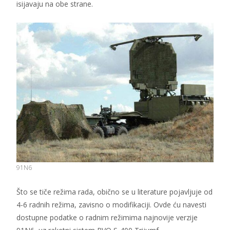
isijavaju na obe strane.
91N6
Što se tiče režima rada, obično se u literature pojavljuje od
4-6 radnih režima, zavisno o modifikaciji. Ovde ću navesti
dostupne podatke o radnim režimima najnovije verzije