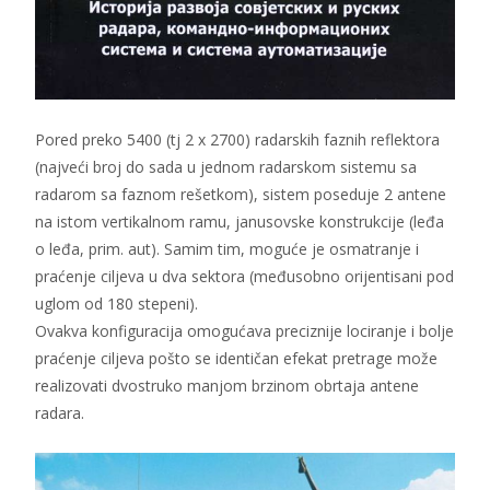
Pored preko 5400 (tj 2 x 2700) radarskih faznih reflektora
(najveći broj do sada u jednom radarskom sistemu sa
radarom sa faznom rešetkom), sistem poseduje 2 antene
na istom vertikalnom ramu, janusovske konstrukcije (leđa
o leđa, prim. aut). Samim tim, moguće je osmatranje i
praćenje ciljeva u dva sektora (međusobno orijentisani pod
uglom od 180 stepeni).
Ovakva konfiguracija omogućava preciznije lociranje i bolje
praćenje ciljeva pošto se identičan efekat pretrage može
realizovati dvostruko manjom brzinom obrtaja antene
radara.