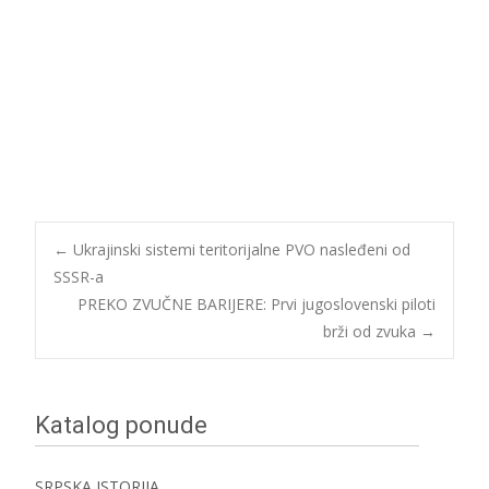
Post
←
Ukrajinski sistemi teritorijalne PVO nasleđeni od
SSSR-a
PREKO ZVUČNE BARIJERE: Prvi jugoslovenski piloti
navigation
brži od zvuka
→
Katalog ponude
SRPSKA ISTORIJA