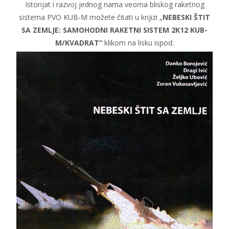
Istorijat i razvoj jednog nama veoma bliskog raketnog
sistema PVO KUB-M možete čitati u knjizi „
NEBESKI ŠTIT
SA ZEMLJE: SAMOHODNI RAKETNI SISTEM 2K12 KUB-
M/KVADRAT“
klikom na lisku ispod: