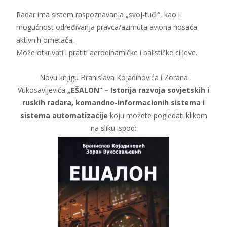
Radar ima sistem raspoznavanja „svoj-tuđi“, kao i
mogućnost određivanja pravca/azimuta aviona nosača
aktivnih ometača.
Može otkrivati i pratiti aerodinamičke i balističke ciljeve.
Novu knjigu Branislava Kojadinovića i Zorana
Vukosavljevića
„EŠALON“ – Istorija razvoja sovjetskih i
ruskih radara, komandno-informacionih sistema i
sistema automatizacije
koju možete pogledati klikom
na sliku ispod: