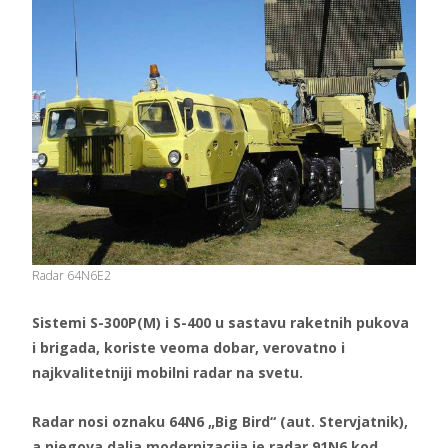
Radar 64N6E2
Sistemi S-300P(M) i S-400 u sastavu raketnih pukova
i brigada, koriste veoma dobar, verovatno i
najkvalitetniji mobilni radar na svetu.
Radar nosi oznaku 64N6 „Big Bird“ (aut. Stervjatnik),
a njegova dalja modernizacija je radar 91N6 kod