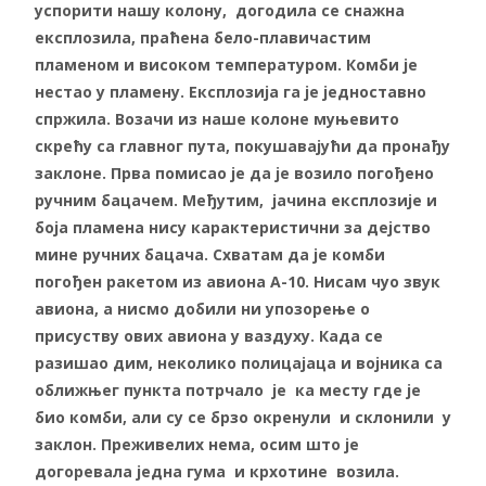
успорити нашу колону, догодила се снажна
експлозила, праћена бело-плавичастим
пламеном и високом температуром. Комби је
нестао у пламену. Експлозија га је једноставно
спржила. Возачи из наше колоне муњевито
скрећу са главног пута, покушавајући да пронађу
заклоне. Прва помисао је да је возило погођено
ручним бацачем. Међутим, јачина експлозије и
боја пламена нису карактеристични за дејство
мине ручних бацача. Схватам да је комби
погођен ракетом из авиона А-10. Нисам чуо звук
авиона, а нисмо добили ни упозорење о
присуству ових авиона у ваздуху. Када се
разишао дим, неколико полицајаца и војника са
оближњег пункта потрчало је ка месту где је
био комби, али су се брзо окренули и склонили у
заклон. Преживелих нема, осим што је
догоревала једна гума и крхотине возила.