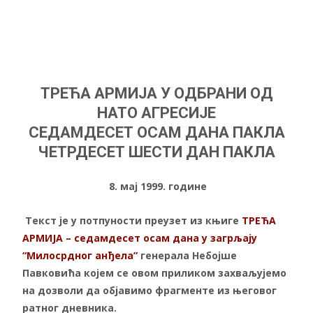
ТРЕЋА АРМИЈА У ОДБРАНИ ОД
НАТО АГРЕСИЈЕ
СЕДАМДЕСЕТ ОСАМ ДАНА ПАКЛА
ЧЕТРДЕСЕТ
ШЕСТИ ДАН ПАКЛА
8. мај 1999. године
Текст је у потпуности преузет из књиге
ТРЕЋА
АРМИЈА – седамдесет осам дана у загрљају
“Милосрдног анђела”
генерала Небојше
Павковића којем се овом приликом захваљујемо
на дозволи да објавимо фрагменте из његовог
ратног дневника.