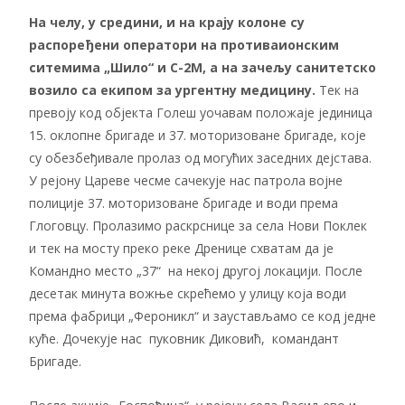
На челу, у средини, и на крају колоне су
распоређени оператори на противаионским
ситемима „Шило“ и С-2М, а на зачељу санитетско
возило са екипом за ургентну медицину.
Тек на
превоју код објекта Голеш уочавам положаје јединица
15. оклопне бригаде и 37. моторизоване бригаде, које
су обезбеђивале пролаз од могућих заседних дејстава.
У рејону Цареве чесме сачекује нас патрола војне
полиције 37. моторизоване бригаде и води према
Глоговцу. Пролазимо раскрснице за села Нови Поклек
и тек на мосту преко реке Дренице схватам да је
Командно место „37“ на некој другој локацији. После
десетак минута вожње скрећемо у улицу која води
према фабрици „Фероникл“ и заустављамо се код једне
куће. Дочекује нас пуковник Диковић, командант
Бригаде.