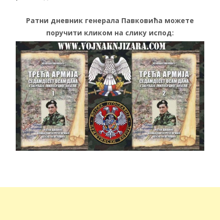
Ратни дневник генерала Павковића можете
поручити кликом на слику испод: