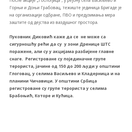
После акције „Госпођица“, у рејону села Васиљево и
Горњи и Доњи Грабовац, тежиште јединица Бригаде је
на организацији одбране, ПВО и предузимања мера
заштите од дејства из ваздушног простора.
Пуковник Диковић каже да се не може са
сигурношћу рећи да су у зони Дренице ШТС
поражене, али су у акцијама разбијене главне
снаге. Регистроване су појединачне групе
терориста, јачине од 150 до 200 људи у општини
Глоговац, у селима Васиљево и Кладерница и на
планини Чичавици. У општини Србица
регистроване су групе терориста у селима
Брабоњић, Которе и Кућица.