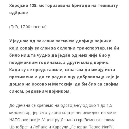
Херојска 125.
моторизована
бригада
на тежишту
одбране
(Пећ, 17.00 часова)
У једном од заклона затичем двојицу војника
који копају заклон за оклопни транспортер. Не би
било ништа чудно да један од њих није био у
поодмаклим годинама, а други млад војник.
Када су се представили, схватам да имају иста
презимена и да се ради о оцу добровољцу који је
дошао на Косово и Метохију да би био са својим
сином, редовним војником.
До Дечана се крећемо на одстојању од око 1 до 1,5
километар, јер смо у зони која је непрекидно на мети
НАТО авијације. У центру Дечана скрећемо ка селима
Црнобрег и Лоћане и Караули „Генерал Павле Илић“.