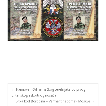
Post
←
Hannover: Od nemačkog teretnjaka do prvog
britanskog eskortnog nosača
Bitka kod Borodina – Vermaht nadomak Moskve
→