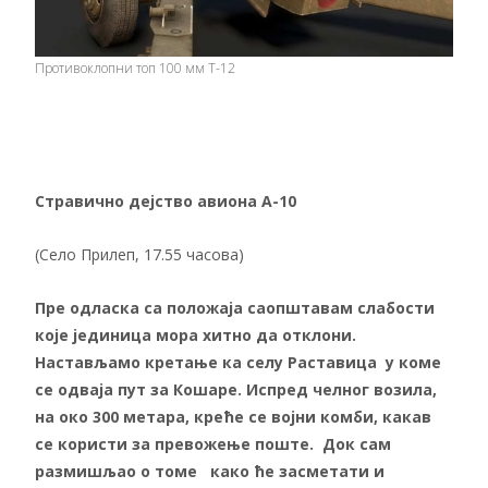
Противоклопни топ 100 мм Т-12
Стравично дејство авиона А-10
(Село Прилеп, 17.55 часова)
Пре одласка са положаја саопштавам слабости
које јединица мора хитно да отклони.
Настављамо кретање ка селу Раставица у коме
се одваја пут за Кошаре. Испред челног возила,
на око 300 метара, креће се војни комби, какав
се користи за превожење поште. Док сам
размишљао о томе како ће засметати и