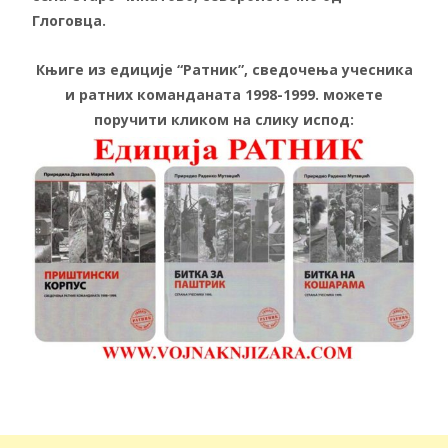
Глоговца.
Књиге из едиције “Ратник”, сведочења учесника
и ратних команданата 1998-1999. можете
поручити кликом на слику испод: