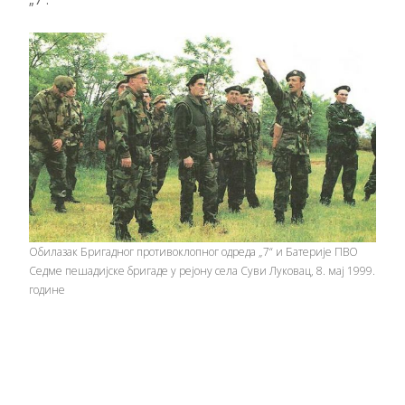
Обилазак Бригадног противоклопног одреда „7“ и Батерије ПВО
Седме пешадијске бригаде у рејону села Суви Луковац, 8. мај 1999.
године