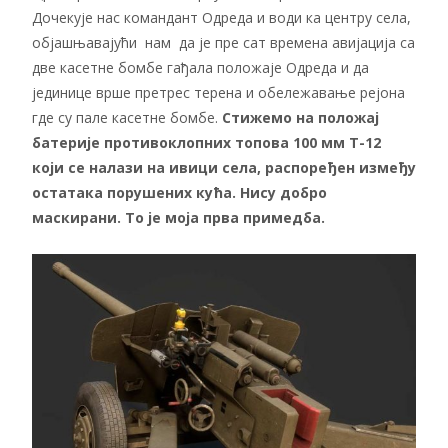
Дочекује нас командант Одреда и води ка центру села,
објашњавајући нам да је пре сат времена авијација са
две касетне бомбе гађала положаје Одреда и да
јединице врше претрес терена и обележавање рејона
где су пале касетне бомбе.
Стижемо на положај
батерије противоклопних топова 100 мм Т-12
који се налази на ивици села, распоређен између
остатака порушених кућа. Нису добро
маскирани. То је моја прва примедба.