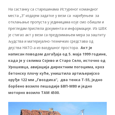
На састанку са старешинама Истуреног командног
места „3“ издајем задатке у вези са наређењем за
отклањање пропуста у јединицама које смо обишли и
прегледам приспела документа и информације. Из ШВК
је стигао акт у вези са предузимањем мера за заштиту
људства и материјално-техничких средстава од
дејства НАТО-а из ваздушног простора.
Акт је
написан поводом догађаја од 5. маја 1999 године,
када је у селима Сојево и Старо Село, источно од
Урошевца, авијација директним погоцима, кроз
бетонску плочу куће, уништила артиљеријско
оруђе 122 мм „Гвоздика“, два тенка Т-55, једно
борбено возило пешадије БВП-M80 и једно
моторно возило ТАМ 4500.