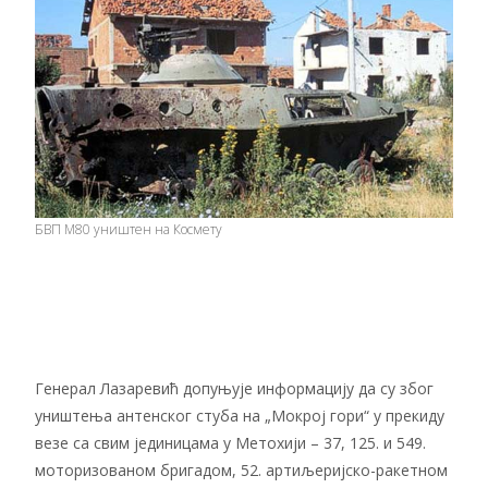
БВП М80 уништен на Космету
Генерал Лазаревић допуњује информацију да су због
уништења антенског стуба на „Мокрој гори“ у прекиду
везе са свим јединицама у Метохији – 37, 125. и 549.
моторизованом бригадом, 52. артиљеријско-ракетном