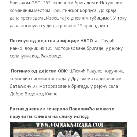
бригадом ПВО, 252. оклопном бригадом и Истуреним
командним местом Приштинског корпуса. До краја
дана прегледам „Извештај о дневним губицима“. У току
дана погинула су два, а рањено 15 припадника.
Погинуо од дејства авијације НАТО-а:
Грујић
Ранко, војник из 125. моторизоване бригаде, у рејону
села Јуник код Ђаковице.
Погинуо од дејства ОВК
:
Шћекић Радуле, поручник,
командир пионирског вода у Другом моторизованом
батаљону 37. моторизоване бригаде, у рејону села
Добре Воде код Клине.
Ратни дневник генерала Павковића можете
поручити кликом на слику испод: