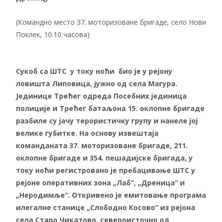
(Командно место 37. моторизоване бригаде, село Нови
Поклек, 10.10 часова)
Сукоб са ШТС у току ноћи био је у рејону
ловишта Липовица, јужно од села Магура.
Јединице Трећег одреда Посебних јединица
полиције и Трећег батаљона 15. оклопне бригаде
разбиле су јачу терористичку групу и нанеле јој
велике губитке. На основу извештаја
команданата 37. моторизоване бригаде, 211.
оклопне бригаде и 354. пешадијске бригада, у
току ноћи регистровано је пребацивање ШТС у
рејоне оперативних зона „Лаб“, „Дреница“ и
„Неродимље“. Откривено је емитовање програма
илегалне станице „Слободно Косово“ из рејона
села Старо Чикатово, североисточно од