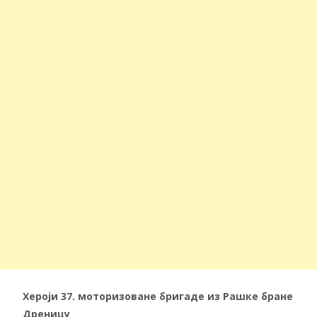
Хероји 37.
моторизоване бригаде из Рашке бране
Дреницу