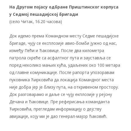
На Другом појасу одбране Приштинског
корпуса
у Седмој
пешадијској
бригади
(село Читак, 16.20 часова)
Док идемо према Командном месту Седме пешадијске
бригаде, чују се експлозије авио-бомби јужно од нас,
између Пећи и Ђаковице. После два километра
патрола скреће са асфалтног пута и зауставља се
поред неколико мањих кућа, удаљених око 100 метара
од главне комуникације. После рапорта упозоравам
пуковника Ћирковића да локација Командног места
није добра јер је близу пута, на откривеном простору.
Док разговарамо и даље се чују екплозије у рејону
Дечана и Ђаковице. Пре реферисања команданта
Ћирковића, прегледам информацију о дејству
авијације, коју ми је дао генерал-мајор Ђаковић.