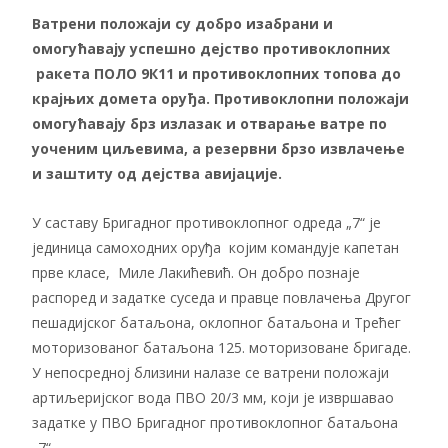
Ватрени положаји су добро изабрани и
омогућавају успешно дејство противоклопних
ракета ПОЛО 9К11 и противоклопних топова до
крајњих домета оруђа. Противоклопни положаји
омогућавају брз излазак и отварање ватре по
уоченим циљевима, а резервни брзо извлачење
и заштиту од дејства авијације.
У саставу Бригадног противоклопног одреда „7“ је
јединица самоходних оруђа којим командује капетан
прве класе, Миле Лакићевић. Он добро познаје
распоред и задатке суседа и правце повлачења Другог
пешадијског батаљона, оклопног батаљона и Трећег
моторизованог батаљона 125. моторизоване бригаде.
У непосредној близини налазе се ватрени положаји
артиљеријског вода ПВО 20/3 мм, који је извршавао
задатке у ПВО Бригадног противоклопног батаљона
„7“.